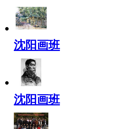
沈阳画班
沈阳画班