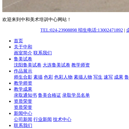
欢迎来到中和美术培训中心网站！
TEL:024-23908898 招生电话:13002471892
|
首页
关于中和
画室简介
联系我们
鲁美试卷
沈阳鲁美试卷
大连鲁美试卷
教学师资
作品展示
师生合影
素描
色彩
色彩人物
素描人物
写生
速写
成果
鲁
教学师资
教学成果
录取通知书
鲁美合格证
录取学员名单
资质荣誉
资质荣誉
新闻中心
公司新闻
行业新闻
技术中心
联系我们