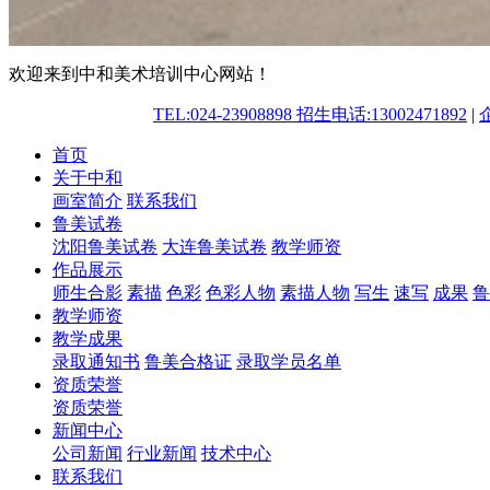
欢迎来到中和美术培训中心网站！
TEL:024-23908898 招生电话:13002471892
|
首页
关于中和
画室简介
联系我们
鲁美试卷
沈阳鲁美试卷
大连鲁美试卷
教学师资
作品展示
师生合影
素描
色彩
色彩人物
素描人物
写生
速写
成果
鲁
教学师资
教学成果
录取通知书
鲁美合格证
录取学员名单
资质荣誉
资质荣誉
新闻中心
公司新闻
行业新闻
技术中心
联系我们