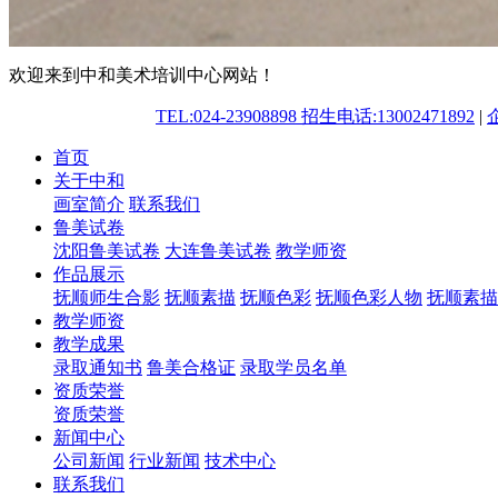
欢迎来到中和美术培训中心网站！
TEL:024-23908898 招生电话:13002471892
|
首页
关于中和
画室简介
联系我们
鲁美试卷
沈阳鲁美试卷
大连鲁美试卷
教学师资
作品展示
抚顺师生合影
抚顺素描
抚顺色彩
抚顺色彩人物
抚顺素描
教学师资
教学成果
录取通知书
鲁美合格证
录取学员名单
资质荣誉
资质荣誉
新闻中心
公司新闻
行业新闻
技术中心
联系我们