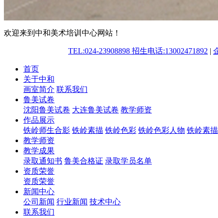
欢迎来到中和美术培训中心网站！
TEL:024-23908898 招生电话:13002471892
|
首页
关于中和
画室简介
联系我们
鲁美试卷
沈阳鲁美试卷
大连鲁美试卷
教学师资
作品展示
铁岭师生合影
铁岭素描
铁岭色彩
铁岭色彩人物
铁岭素描
教学师资
教学成果
录取通知书
鲁美合格证
录取学员名单
资质荣誉
资质荣誉
新闻中心
公司新闻
行业新闻
技术中心
联系我们