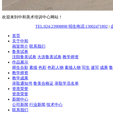
欢迎来到中和美术培训中心网站！
TEL:024-23908898 招生电话:13002471892
|
首页
关于中和
画室简介
联系我们
鲁美试卷
沈阳鲁美试卷
大连鲁美试卷
教学师资
作品展示
师生合影
素描
色彩
色彩人物
素描人物
写生
速写
成果
鲁
教学师资
教学成果
录取通知书
鲁美合格证
录取学员名单
资质荣誉
资质荣誉
新闻中心
公司新闻
行业新闻
技术中心
联系我们